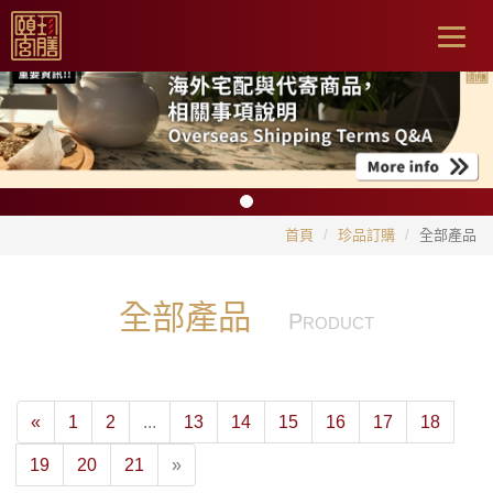
Togg
navig
首頁
珍品訂購
全部產品
全部產品
P
RODUCT
«
1
2
...
13
14
15
16
17
18
19
20
21
»