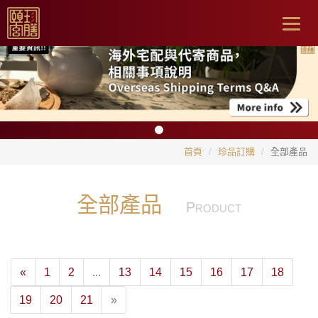
Togg
navig
首頁
珍品訂購
全部產品
全部產品
P
RODUCT
«
1
2
...
13
14
15
16
17
18
19
20
21
»